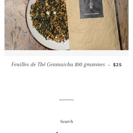
PRIX R
Feuilles de Thé Genmaicha 100 grammes
—
$25
Search